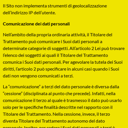
Il Sito non implementa strumenti di geolocalizzazione
dell’indirizzo IP dell’utente.
Comunicazione dei dati personali
Nell’ambito della propria ordinaria attività, il Titolare del
Trattamento può comunicare i Suoi dati personali a
determinate categorie di soggetti. All’articolo 2
Lei può trovare
l’elenco dei soggetti ai quali il Titolare del Trattamento
comunica i Suoi dati personali. Per agevolare la tutela dei Suoi
diritti, l’articolo 2 può specificare in alcuni casi quando i Suoi
dati non vengono comunicati a terzi.
La “comunicazione” a terzi del dato personale è diversa dalla
“cessione” (disciplinata al punto che precede). Infatti, nella
comunicazione il terzo al quale è trasmesso il dato può usarlo
solo per le specifiche finalità descritte nel rapporto con il
Titolare del Trattamento. Nella cessione, invece, il terzo
diventa Titolare del Trattamento autonomo del dato
personale. Inoltre, per cedere i Suoi dati personali a terzi è