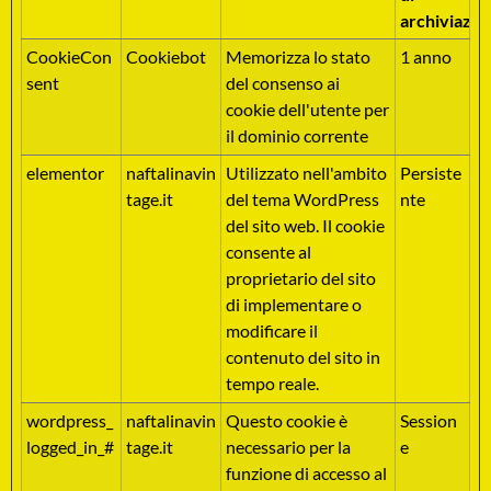
archiviazio
CookieCon
Cookiebot
Memorizza lo stato
1 anno
sent
del consenso ai
cookie dell'utente per
il dominio corrente
elementor
naftalinavin
Utilizzato nell'ambito
Persiste
tage.it
del tema WordPress
nte
del sito web. Il cookie
consente al
proprietario del sito
di implementare o
modificare il
contenuto del sito in
tempo reale.
wordpress_
naftalinavin
Questo cookie è
Session
logged_in_#
tage.it
necessario per la
e
funzione di accesso al