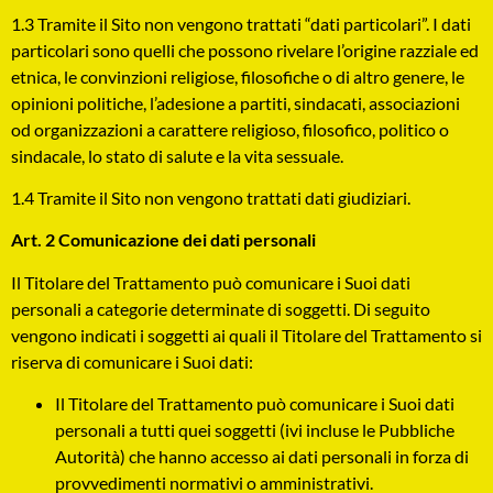
1.3 Tramite il Sito non vengono trattati “dati particolari”. I dati
particolari sono quelli che possono rivelare l’origine razziale ed
etnica, le convinzioni religiose, filosofiche o di altro genere, le
opinioni politiche, l’adesione a partiti, sindacati, associazioni
od organizzazioni a carattere religioso, filosofico, politico o
sindacale, lo stato di salute e la vita sessuale.
1.4 Tramite il Sito non vengono trattati dati giudiziari.
Art. 2 Comunicazione dei dati personali
Il Titolare del Trattamento può comunicare i Suoi dati
personali a categorie determinate di soggetti. Di seguito
vengono indicati i soggetti ai quali il Titolare del Trattamento si
riserva di comunicare i Suoi dati:
Il Titolare del Trattamento può comunicare i Suoi dati
personali a tutti quei soggetti (ivi incluse le Pubbliche
Autorità) che hanno accesso ai dati personali in forza di
provvedimenti normativi o amministrativi.