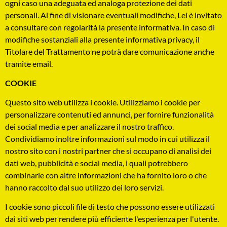
ogni caso una adeguata ed analoga protezione dei dati
personali. Al fine di visionare eventuali modifiche, Lei è invitato
a consultare con regolarità la presente informativa. In caso di
modifiche sostanziali alla presente informativa privacy, il
Titolare del Trattamento ne potrà dare comunicazione anche
tramite email.
COOKIE
Questo sito web utilizza i cookie. Utilizziamo i cookie per
personalizzare contenuti ed annunci, per fornire funzionalità
dei social media e per analizzare il nostro traffico.
Condividiamo inoltre informazioni sul modo in cui utilizza il
nostro sito con i nostri partner che si occupano di analisi dei
dati web, pubblicità e social media, i quali potrebbero
combinarle con altre informazioni che ha fornito loro o che
hanno raccolto dal suo utilizzo dei loro servizi.
I cookie sono piccoli file di testo che possono essere utilizzati
dai siti web per rendere più efficiente l'esperienza per l'utente.