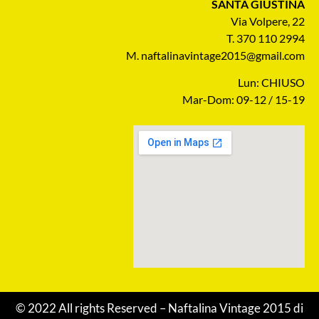
SANTA GIUSTINA
Via Volpere, 22
T.
370 110 2994
M.
naftalinavintage2015@gmail.com
Lun: CHIUSO
Mar-Dom: 09-12 / 15-19
© 2022 All rights Reserved – Naftalina Vintage 2015 di