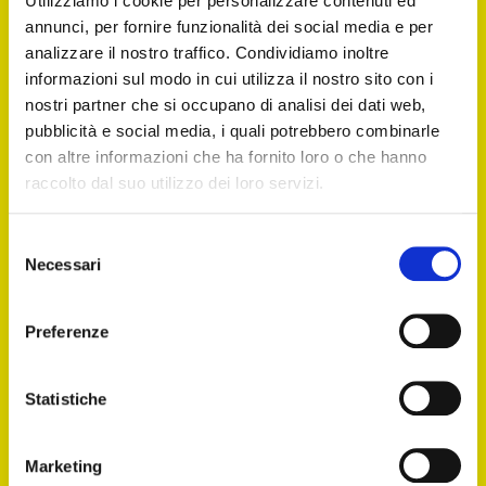
Utilizziamo i cookie per personalizzare contenuti ed
incluse, tra le altre, le Clausole Contrattuali Standard
annunci, per fornire funzionalità dei social media e per
approvate dalla Commissione Europea il 4 giugno 2021.
analizzare il nostro traffico. Condividiamo inoltre
informazioni sul modo in cui utilizza il nostro sito con i
4.3 In questo articolo il Titolare del Trattamento indica i Paesi
nostri partner che si occupano di analisi dei dati web,
presso i quali eventualmente dirige in modo specifico la
pubblicità e social media, i quali potrebbero combinarle
propria attività. Questa circostanza può implicare
con altre informazioni che ha fornito loro o che hanno
l’applicazione della normativa del Paese di riferimento,
raccolto dal suo utilizzo dei loro servizi.
unitamente a quella del GDPR.
Selezione
Necessari
del
Su richiesta dell’utente, il Titolare del Trattamento
consenso
applicherà al trattamento dei dati personali la normativa
eventualmente più favorevole prevista dalla legislazione
Preferenze
nazionale dell’utente stesso.
Statistiche
Art. 5. Diritti dell’interessato
Ai sensi dell’art. 13 del Regolamento Privacy, il Titolare del
Marketing