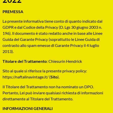
PREMESSA
La presente informativa tiene conto di quanto indicato dal
GDPR e dal Codice della Privacy (D. Lgs 30 giugno 2003 n.
196). Il documento è stato redatto anche in base alle Linee
Guida del Garante Privacy (soprattutto le Linee Guida di
contrasto allo spam emesse dl Garante Privacy il 4 luglio
2013).
Titolare del Trattamento
: Chiesurin Hendrick
Sito al quale si riferisce la presente privacy policy:
https://naftalinavintage.it/
(
Sito
).
Il Titolare del Trattamento non ha nominato un DPO.
Pertanto, Lei può inviare qualsiasi richiesta di informazioni
direttamente al Titolare del Trattamento.
INFORMAZIONI GENERALI