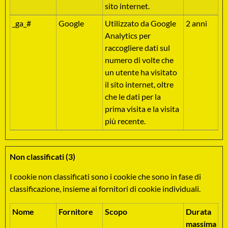
sito internet.
_ga_#
Google
Utilizzato da Google
2 anni
Analytics per
raccogliere dati sul
numero di volte che
un utente ha visitato
il sito internet, oltre
che le dati per la
prima visita e la visita
più recente.
Non classificati (3)
I cookie non classificati sono i cookie che sono in fase di
classificazione, insieme ai fornitori di cookie individuali.
Nome
Fornitore
Scopo
Durata
massima