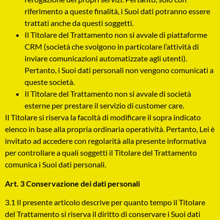
riferimento a queste finalità, i Suoi dati potranno essere
trattati anche da questi soggetti.
Il Titolare del Trattamento non si avvale di piattaforme
CRM (società che svolgono in particolare l’attività di
inviare comunicazioni automatizzate agli utenti).
Pertanto, i Suoi dati personali non vengono comunicati a
queste società.
Il Titolare del Trattamento non si avvale di società
esterne per prestare il servizio di customer care.
Il Titolare si riserva la facoltà di modificare il sopra indicato
elenco in base alla propria ordinaria operatività. Pertanto, Lei è
invitato ad accedere con regolarità alla presente informativa
per controllare a quali soggetti il Titolare del Trattamento
comunica i Suoi dati personali.
Art. 3 Conservazione dei dati personali
3.1 Il presente articolo descrive per quanto tempo il Titolare
del Trattamento si riserva il diritto di conservare i Suoi dati