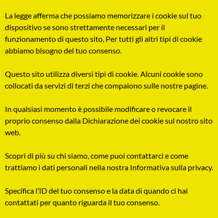
La legge afferma che possiamo memorizzare i cookie sul tuo
dispositivo se sono strettamente necessari per il
funzionamento di questo sito. Per tutti gli altri tipi di cookie
abbiamo bisogno del tuo consenso.
Questo sito utilizza diversi tipi di cookie. Alcuni cookie sono
collocati da servizi di terzi che compaiono sulle nostre pagine.
In qualsiasi momento è possibile modificare o revocare il
proprio consenso dalla Dichiarazione dei cookie sul nostro sito
web.
Scopri di più su chi siamo, come puoi contattarci e come
trattiamo i dati personali nella nostra Informativa sulla privacy.
Specifica l’ID del tuo consenso e la data di quando ci hai
contattati per quanto riguarda il tuo consenso.