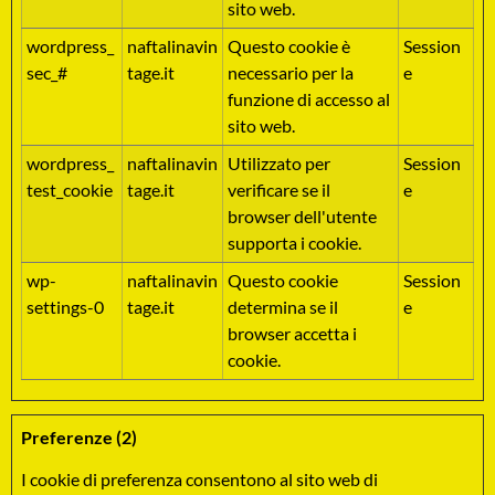
sito web.
wordpress_
naftalinavin
Questo cookie è
Session
sec_#
tage.it
necessario per la
e
funzione di accesso al
sito web.
wordpress_
naftalinavin
Utilizzato per
Session
test_cookie
tage.it
verificare se il
e
browser dell'utente
supporta i cookie.
wp-
naftalinavin
Questo cookie
Session
settings-0
tage.it
determina se il
e
browser accetta i
cookie.
Preferenze (2)
I cookie di preferenza consentono al sito web di